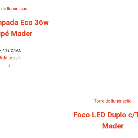
 de Iluminação
mpada Eco 36w
ipé Mader
2,41
€
C/IVA
Add to cart
Torre de Iluminação
Foco LED Duplo c/T
Mader