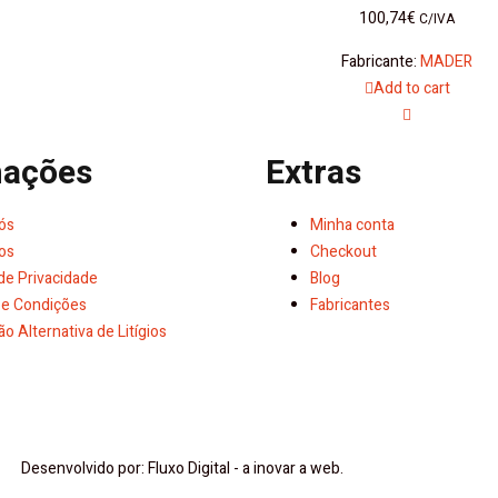
100,74
€
C/IVA
Fabricante:
MADER
Add to cart
mações
Extras
ós
Minha conta
os
Checkout
 de Privacidade
Blog
e Condições
Fabricantes
o Alternativa de Litígios
Desenvolvido por: Fluxo Digital - a inovar a web.