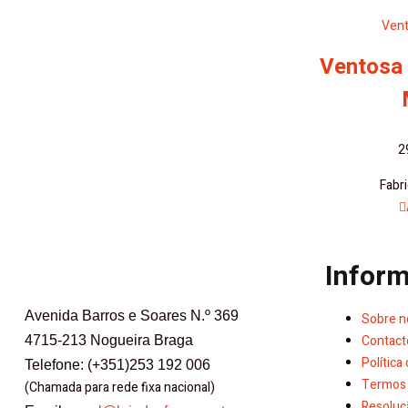
Vent
Ventosa
2
Fabr
Infor
Avenida Barros e Soares N.º 369
Sobre n
Contact
4715-213 Nogueira Braga
Política
Telefone: (+351)253 192 006
Termos 
(Chamada para rede fixa nacional)
Resoluçã