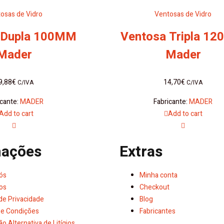
osas de Vidro
Ventosas de Vidro
 Dupla 100MM
Ventosa Tripla 1
Mader
Mader
9,88
€
14,70
€
C/IVA
C/IVA
icante:
MADER
Fabricante:
MADER
Add to cart
Add to cart
mações
Extras
ós
Minha conta
os
Checkout
 de Privacidade
Blog
e Condições
Fabricantes
o Alternativa de Litígios