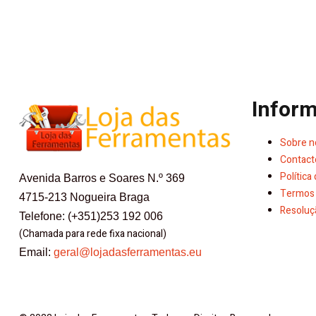
Infor
Sobre n
Contact
Política
Avenida Barros e Soares N.º 369
Termos 
4715-213 Nogueira Braga
Resoluçã
Telefone: (+351)253 192 006
(Chamada para rede fixa nacional)
Email:
geral@lojadasferramentas.eu