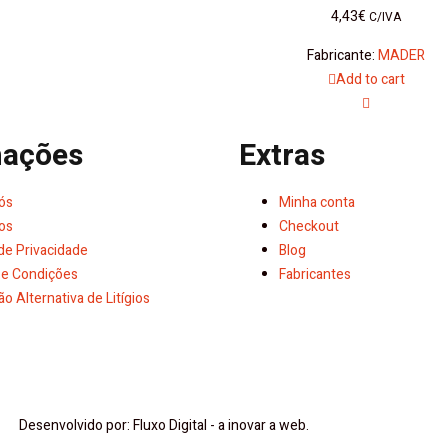
4,43
€
C/IVA
Fabricante:
MADER
Add to cart
mações
Extras
ós
Minha conta
os
Checkout
 de Privacidade
Blog
e Condições
Fabricantes
o Alternativa de Litígios
Desenvolvido por: Fluxo Digital - a inovar a web.