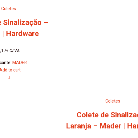
Coletes
e Sinalização –
 | Hardware
,17
€
C/IVA
icante:
MADER
Add to cart
Coletes
Colete de Sinaliz
Laranja – Mader | H