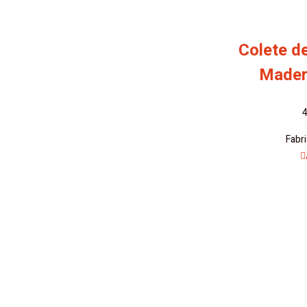
Colete d
Mader
4
Fabr