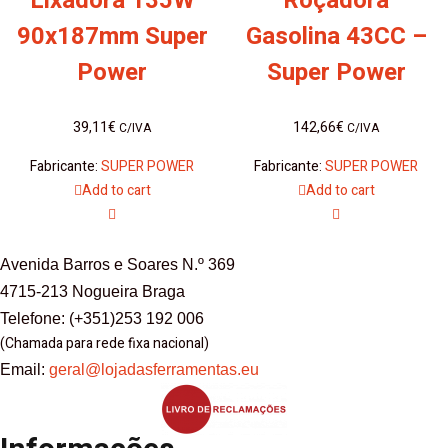
Lixadora 135W
Roçadora
90x187mm Super
Gasolina 43CC –
Power
Super Power
39,11
€
142,66
€
C/IVA
C/IVA
Fabricante:
SUPER POWER
Fabricante:
SUPER POWER
Add to cart
Add to cart
Avenida Barros e Soares N.º 369
4715-213 Nogueira Braga
Telefone: (+351)253 192 006
(Chamada para rede fixa nacional)
Email:
geral@lojadasferramentas.eu