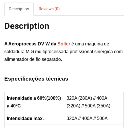
Description
Reviews (0)
Description
A Aeroprocess DV W da
Solter
é uma m
áquina de
soldadura MIG multiprocessada profissional sinérgica com
alimentador de fio separado.
Especificações técnicas
Intensidade a 60%(100%)
320A (280A) // 400A
a 40ºC
(320A) // 500A (350A)
Intensidade max.
320A // 400A // 500A