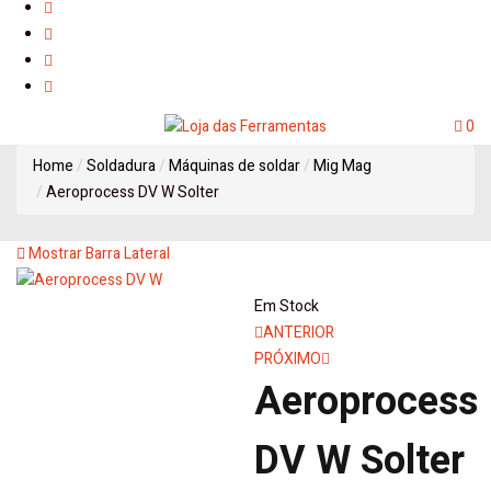
0
Home
Soldadura
Máquinas de soldar
Mig Mag
Aeroprocess DV W Solter
Mostrar Barra Lateral
Em Stock
Navegação
ANTERIOR
PRÓXIMO
de
Aeroprocess
artigos
DV W Solter