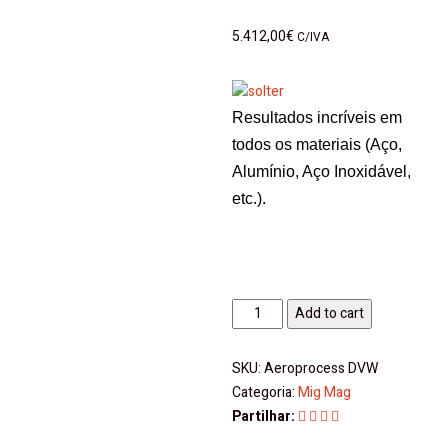
5.412,00
€
C/IVA
Resultados incríveis em
todos os materiais (Aço,
Alumínio, Aço Inoxidável,
etc.).
Aeroprocess
Add to cart
DV
W
SKU:
Aeroprocess DVW
Solter
Categoria:
Mig Mag
quantity
Partilhar: