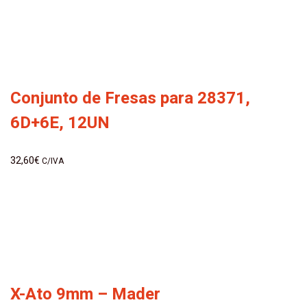
Conjunto de Fresas para 28371,
6D+6E, 12UN
32,60
€
C/IVA
X-Ato 9mm – Mader