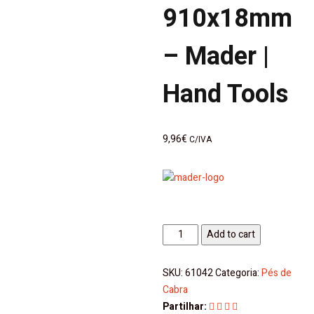
910x18mm
– Mader |
Hand Tools
9,96
€
C/IVA
Arranca
Add to cart
Pregos
910x18mm
SKU:
61042
Categoria:
Pés de
-
Cabra
Mader
Partilhar: