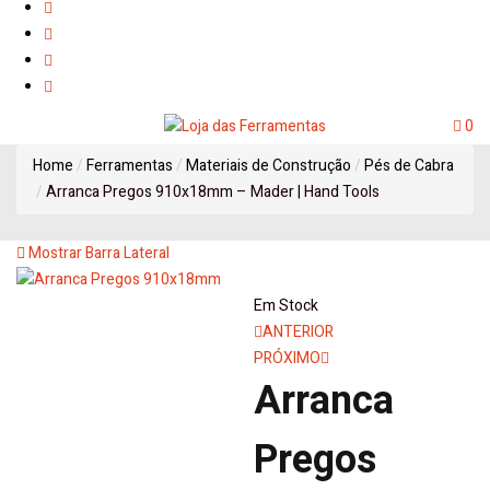
0
Home
Ferramentas
Materiais de Construção
Pés de Cabra
Arranca Pregos 910x18mm – Mader | Hand Tools
Mostrar Barra Lateral
Em Stock
Navegação
ANTERIOR
PRÓXIMO
de
Arranca
artigos
Pregos