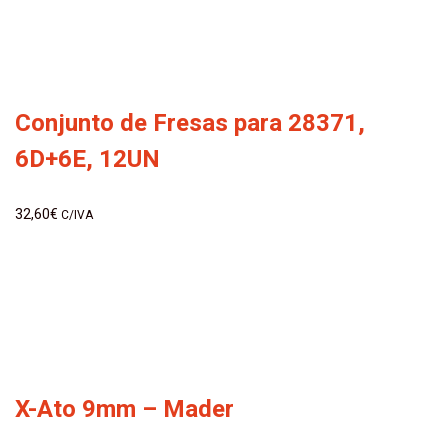
Conjunto de Fresas para 28371,
6D+6E, 12UN
32,60
€
C/IVA
X-Ato 9mm – Mader