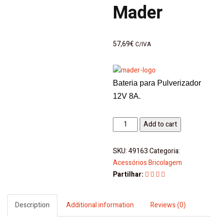
Mader
57,69
€
C/IVA
Bateria para Pulverizador
12V 8A.
Bateria
Add to cart
para
Pulverizador
SKU:
49163
Categoria:
12V
Acessórios Bricolagem
8A
Partilhar:
Mader
quantity
Description
Additional information
Reviews (0)