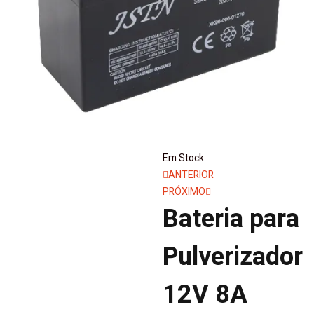
Em Stock
Navegação
ANTERIOR
PRÓXIMO
de
Bateria para
artigos
Pulverizador
12V 8A