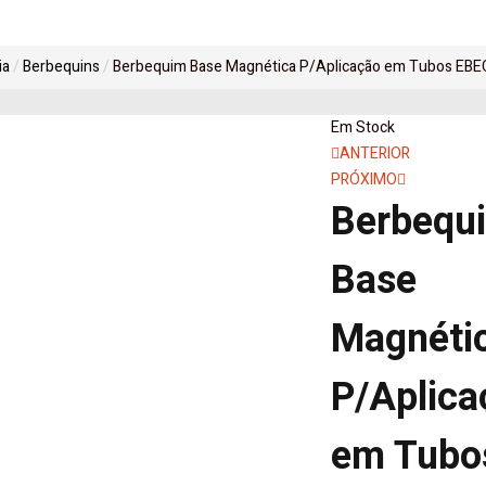
ia
Berbequins
Berbequim Base Magnética P/Aplicação em Tubos EB
Em Stock
Navegaçã
ANTERIOR
PRÓXIMO
de
Berbequ
artigos
Base
Magnéti
P/Aplica
em Tubo