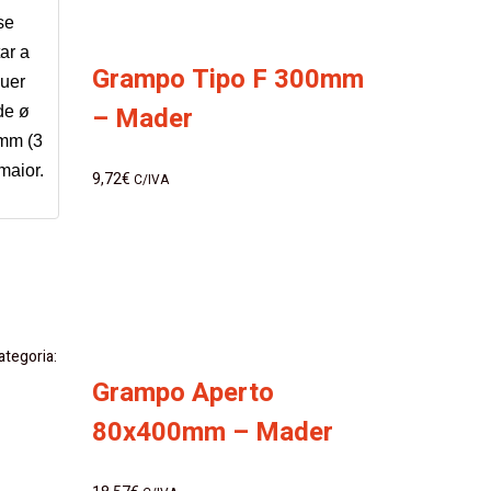
se
ar a
Grampo Tipo F 300mm
uer
– Mader
de ø
mm (3
 maior.
9,72
€
C/IVA
ategoria:
Grampo Aperto
80x400mm – Mader