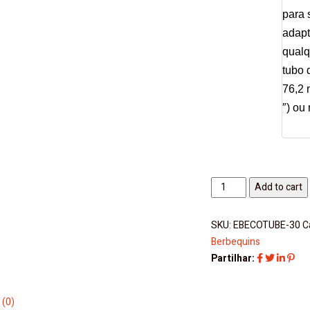
para 
adapt
qualq
tubo 
76,2 
″) ou
Berbequim
Add to cart
Base
Magnética
SKU:
EBECOTUBE-30
C
P/Aplicação
Berbequins
em
Partilhar:
Tubos
EBECOTUBE-
30
 (0)