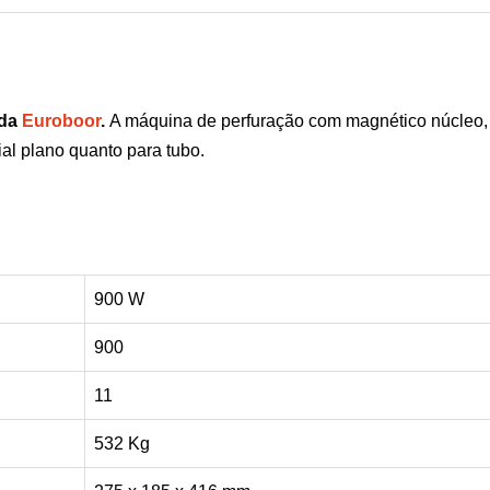
Euroboor
quantity
 da
Euroboor
.
A máquina de perfuração com magnético núcleo,
al plano quanto para tubo.
900 W
900
11
532 Kg