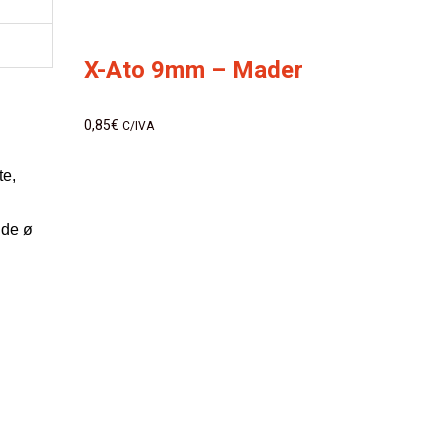
X-Ato 9mm – Mader
0,85
€
C/IVA
te,
 de ø