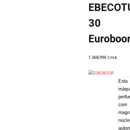
EBECOT
30
Euroboo
1.368,99
€
C/IVA
Esta
máqu
perfu
com
magn
núcle
auto