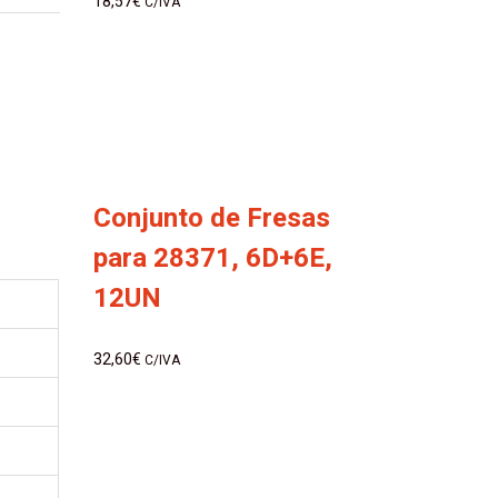
18,57
€
C/IVA
Conjunto de Fresas
para 28371, 6D+6E,
12UN
32,60
€
C/IVA