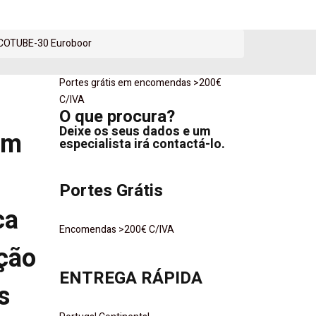
ECOTUBE-30 Euroboor
Portes grátis em encomendas >200€
o
C/IVA
O que procura?
Deixe os seus dados e um
im
especialista irá contactá-lo.
Portes Grátis
ca
Encomendas >200€ C/IVA
ção
ENTREGA RÁPIDA
s