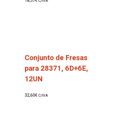
18,57
€
C/IVA
Conjunto de Fresas
para 28371, 6D+6E,
12UN
32,60
€
C/IVA