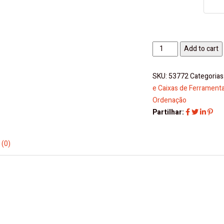
Caixa
Add to cart
Multiusos
Plástico
SKU:
53772
Categorias
quantity
e Caixas de Ferrament
Ordenação
Partilhar:
 (0)