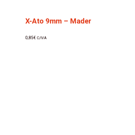
X-Ato 9mm – Mader
0,85
€
C/IVA