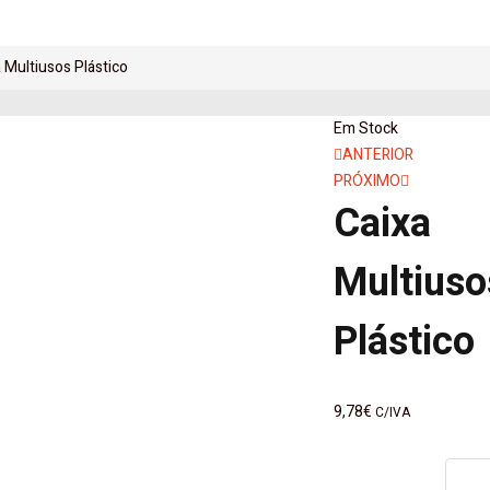
 Multiusos Plástico
Em Stock
Navegaçã
ANTERIOR
PRÓXIMO
de
Caixa
artigos
Multiuso
Plástico
9,78
€
C/IVA