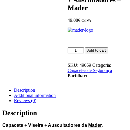
Mader
49,08
€
C/IVA
Capacete
Add to cart
+
Viseira
+
SKU:
49059
Categoria:
Auscultadores
Capacetes de Segurança
-
Partilhar:
Mader
quantity
Description
Additional information
Reviews (0)
Description
Capacete + Viseira + Auscultadores da
Mader
.