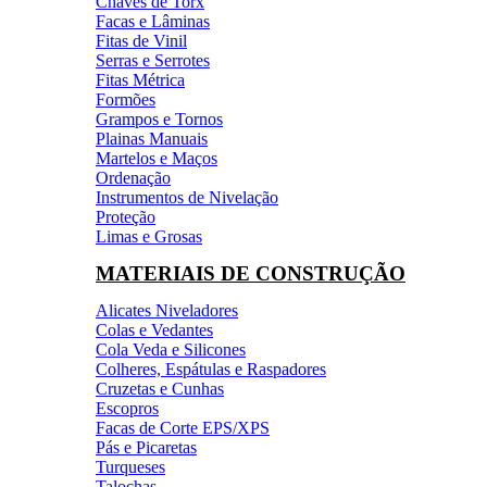
Chaves de Torx
Facas e Lâminas
Fitas de Vinil
Serras e Serrotes
Fitas Métrica
Formões
Grampos e Tornos
Plainas Manuais
Martelos e Maços
Ordenação
Instrumentos de Nivelação
Proteção
Limas e Grosas
MATERIAIS DE CONSTRUÇÃO
Alicates Niveladores
Colas e Vedantes
Cola Veda e Silicones
Colheres, Espátulas e Raspadores
Cruzetas e Cunhas
Escopros
Facas de Corte EPS/XPS
Pás e Picaretas
Turqueses
Talochas