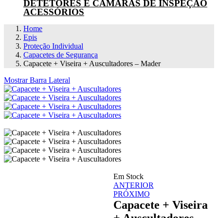
DETETORES E CÂMARAS DE INSPEÇÃO
ACESSÓRIOS
Home
Epis
Proteção Individual
Capacetes de Segurança
Capacete + Viseira + Auscultadores – Mader
Mostrar Barra Lateral
Em Stock
Navegação
ANTERIOR
PRÓXIMO
de
Capacete + Viseira
artigos
+ Auscultadores –