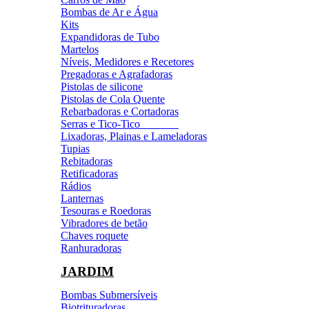
Bombas de Ar e Água
Kits
Expandidoras de Tubo
Martelos
Níveis, Medidores e Recetores
Pregadoras e Agrafadoras
Pistolas de silicone
Pistolas de Cola Quente
Rebarbadoras e Cortadoras
Serras e Tico-Tico
Lixadoras, Plainas e Lameladoras
Tupias
Rebitadoras
Retificadoras
Rádios
Lanternas
Tesouras e Roedoras
Vibradores de betão
Chaves roquete
Ranhuradoras
JARDIM
Bombas Submersíveis
Biotrituradoras