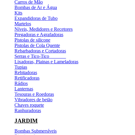
Carros de Mão
Bombas de Ar e Água
Kits
Expandidoras de Tubo
Martelos
Níveis, Medidores e Recetores
Pregadoras e Agrafadoras
Pistolas de silicone
Pistolas de Cola Quente
Rebarbadoras e Cortadoras
Serras e Tico-Tico
Lixadoras, Plainas e Lameladoras
Tupias
Rebitadoras
Retificadoras
Rádios
Lanternas
Tesouras e Roedoras
Vibradores de betão
Chaves roquete
Ranhuradoras
JARDIM
Bombas Submersíveis