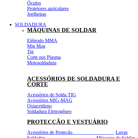
Óculos
Protetores auriculares
Joelheiras
SOLDADURA
MÁQUINAS DE SOLDAR
Elétrodo MMA
Mig Mag
Tig
Corte por Plasma
Motosoldadura
ACESSÓRIOS DE SOLDADURA E
CORTE
Acessórios de Solda TIG
Acessórios MIG-MAG
Oxiacetileno
Soldadura Eletrogéneo
PROTECÇÃO E VESTUÁRIO
Acessórios de Proteção
Luvas
Soldador
Máscaras de Soldar