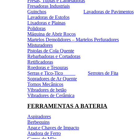
Fresas, Tupias e Lameladoras
Fresadoras Industriais
Guinchos
Lavadoras de Pavimentos
Lavadoras de Estofos
Lixadoras e Plainas
Polidoras
Máquina de Abrir Roços
Martelos Demolidores – Martelos Perfuradores
Misturadores
Pistolas de Cola Quente
Rebarbadoras e Cortadoras
Retificadoras
Roedoras e Tesouras
Serras e Tico-Tico
Serrotes de Fita
Sopradores de Ar Quente
Tornos Mecânicos
Vibradores de betão
Vibradores de Cerâmica
FERRAMENTAS A BATERIA
Aspiradores
Berbequins
Apar.e Chaves de Impacto
Atadora de Ferro
Carros de Mão