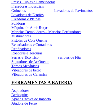
Fresas, Tupias e Lameladoras
Fresadoras Industriais
Guinchos
Lavadoras de Pavimentos
Lavadoras de Estofos
Lixadoras e Plainas
Polidoras
Máquina de Abrir Roços
Martelos Demolidores – Martelos Perfuradores
Misturadores
Pistolas de Cola Quente
Rebarbadoras e Cortadoras
Retificadoras
Roedoras e Tesouras
Serras e Tico-Tico
Serrotes de Fita
Sopradores de Ar Quente
Tornos Mecânicos
Vibradores de betão
Vibradores de Cerâmica
FERRAMENTAS A BATERIA
Aspiradores
Berbequins
Apar.e Chaves de Impacto
Atadora de Ferro