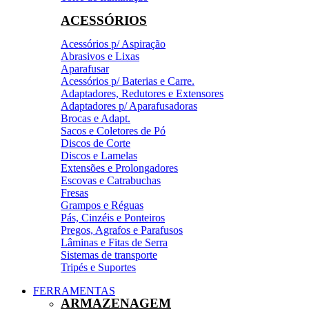
ACESSÓRIOS
Acessórios p/ Aspiração
Abrasivos e Lixas
Aparafusar
Acessórios p/ Baterias e Carre.
Adaptadores, Redutores e Extensores
Adaptadores p/ Aparafusadoras
Brocas e Adapt.
Sacos e Coletores de Pó
Discos de Corte
Discos e Lamelas
Extensões e Prolongadores
Escovas e Catrabuchas
Fresas
Grampos e Réguas
Pás, Cinzéis e Ponteiros
Pregos, Agrafos e Parafusos
Lâminas e Fitas de Serra
Sistemas de transporte
Tripés e Suportes
FERRAMENTAS
ARMAZENAGEM