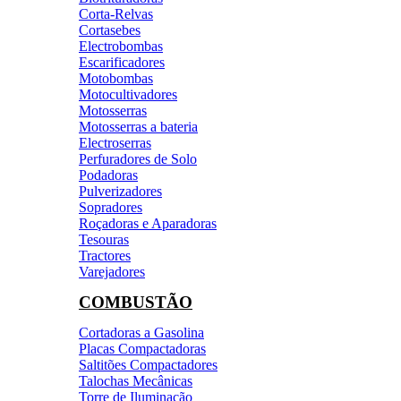
Corta-Relvas
Cortasebes
Electrobombas
Escarificadores
Motobombas
Motocultivadores
Motosserras
Motosserras a bateria
Electroserras
Perfuradores de Solo
Podadoras
Pulverizadores
Sopradores
Roçadoras e Aparadoras
Tesouras
Tractores
Varejadores
COMBUSTÃO
Cortadoras a Gasolina
Placas Compactadoras
Saltitões Compactadores
Talochas Mecânicas
Torre de Iluminação