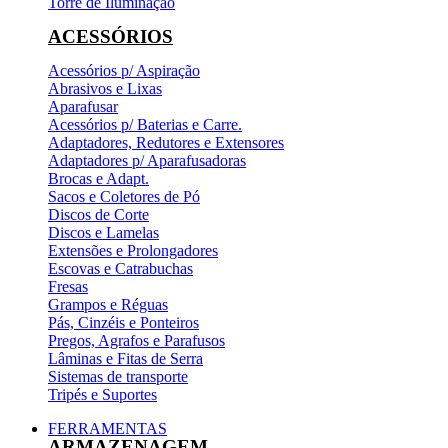
Torre de Iluminação
ACESSÓRIOS
Acessórios p/ Aspiração
Abrasivos e Lixas
Aparafusar
Acessórios p/ Baterias e Carre.
Adaptadores, Redutores e Extensores
Adaptadores p/ Aparafusadoras
Brocas e Adapt.
Sacos e Coletores de Pó
Discos de Corte
Discos e Lamelas
Extensões e Prolongadores
Escovas e Catrabuchas
Fresas
Grampos e Réguas
Pás, Cinzéis e Ponteiros
Pregos, Agrafos e Parafusos
Lâminas e Fitas de Serra
Sistemas de transporte
Tripés e Suportes
FERRAMENTAS
ARMAZENAGEM