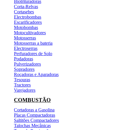
Biotrituradoras
Corta-Relvas
Cortasebes
Electrobombas
Escarificadores
Motobombas
Motocultivadores
Motosserras
Motosserras a bateria
Electroserras
Perfuradores de Solo
Podadoras
Pulverizadores
Sopradores
Roçadoras e Aparadoras
Tesouras
Tractores
Varejadores
COMBUSTÃO
Cortadoras a Gasolina
Placas Compactadoras
Saltitões Compactadores
Talochas Mecânicas