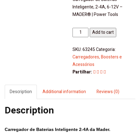
Inteligente, 2-4A, 6-12V –
MADER® | Power Tools
Carregador
Add to cart
de
Baterias
SKU:
63245
Categoria:
Inteligente
Carregadores, Boosters e
2-
Acessórios
4A,
Partilhar:
6-
12V
-
Description
Additional information
Reviews (0)
Mader
|
Description
Power
Tools
quantity
Carregador de Baterias Inteligente 2-4A da
Mader
.