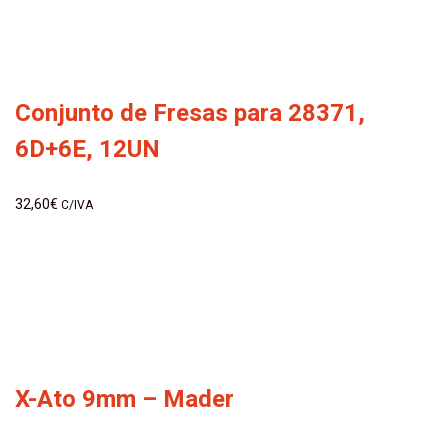
Conjunto de Fresas para 28371,
6D+6E, 12UN
32,60
€
C/IVA
X-Ato 9mm – Mader