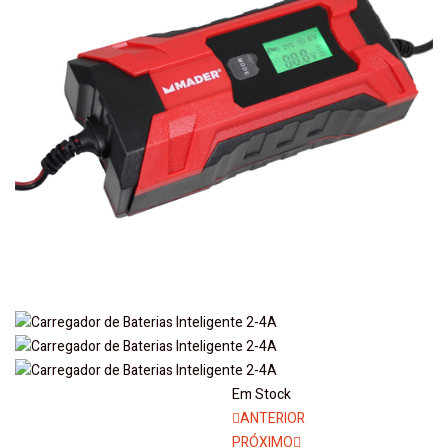
Em Stock
Navegação
ANTERIOR
PRÓXIMO