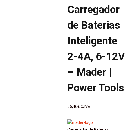
de
Carregador
artigos
de Baterias
Inteligente
2-4A, 6-12V
– Mader |
Power Tools
56,46
€
C/IVA
Carregador de Baterias