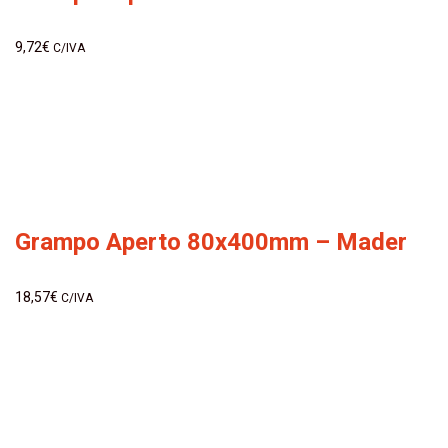
9,72
€
C/IVA
Grampo Aperto 80x400mm – Mader
18,57
€
C/IVA