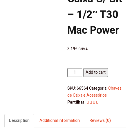
– 1/2″ T30
Mac Power
3,19
€
C/IVA
Chave
Add to cart
de
Caixa
SKU:
66564
Categoria:
Chaves
C/
de Caixa e Acessórios
Bit
Partilhar:
-
1/2"
T30
Description
Additional information
Reviews (0)
Mac