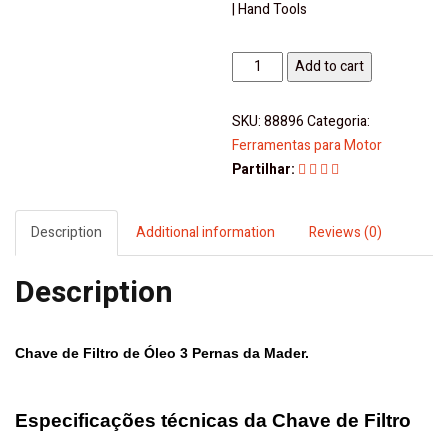
| Hand Tools
Chave
Add to cart
de
Filtro
SKU:
88896
Categoria:
de
Ferramentas para Motor
Óleo
Partilhar:
3
Pernas,
63-
Description
Additional information
Reviews (0)
102mm
-
Description
Mader
|
Hand
Chave de Filtro de Óleo 3 Pernas da
Mader
.
Tools
quantity
Especificações técnicas da Chave de Filtro