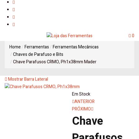
0
Home
Ferramentas
Ferramentas Mecânicas
Chaves de Parafuso e Bits
Chave Parafusos CRMO, Ph1x38mm Mader
Mostrar Barra Lateral
Em Stock
Navegação
ANTERIOR
PRÓXIMO
de
Chave
artigos
Parafusos