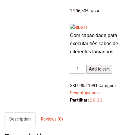
1.906,50
€
C/IVA
Com capacidade para
executar três cabos de
diferentes tamanhos.
Desentupidora
Add to cart
K-
50-
SKU:
RID11991
Categoria:
7
Desentupidoras
quantity
Partilhar:
Description
Reviews (0)