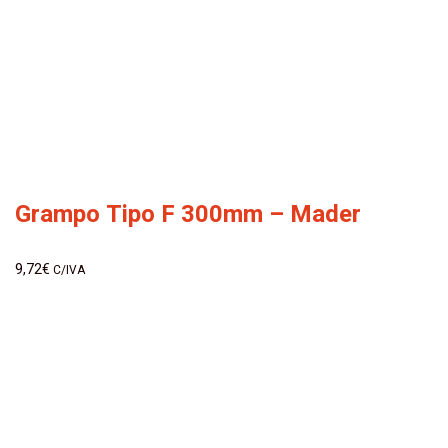
Grampo Tipo F 300mm – Mader
9,72
€
C/IVA