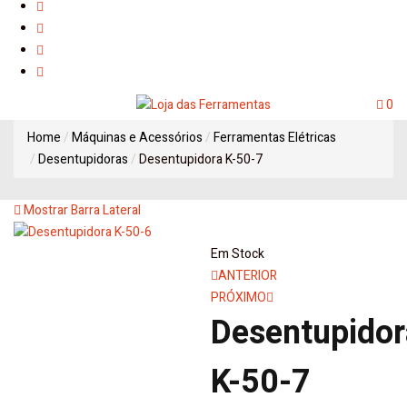
0
Home
Máquinas e Acessórios
Ferramentas Elétricas
Desentupidoras
Desentupidora K-50-7
Mostrar Barra Lateral
Em Stock
Navegação
ANTERIOR
PRÓXIMO
de
Desentupidor
artigos
K-50-7