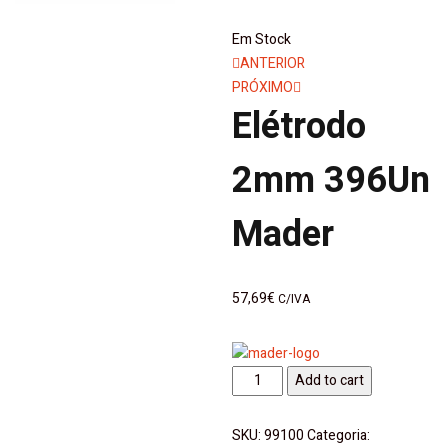
Em Stock
Navegação
ANTERIOR
PRÓXIMO
de
Elétrodo
artigos
2mm 396Un
Mader
57,69
€
C/IVA
Elétrodo
Add to cart
2mm
396Un
SKU:
99100
Categoria: