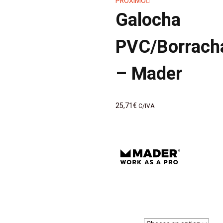
PRÓXIMO
de
Galocha
artigos
PVC/Borrach
– Mader
25,71
€
C/IVA
Medidas