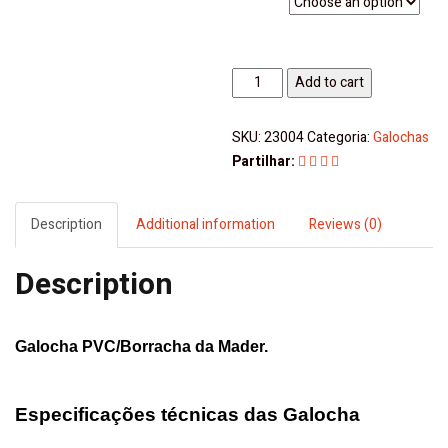
Galocha
Add to cart
PVC/Borracha
-
SKU:
23004
Categoria:
Galochas
Mader
Partilhar:
quantity
Description
Additional information
Reviews (0)
Description
Galocha PVC/Borracha da
Mader
.
Especificações técnicas das Galocha