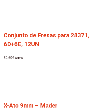
Conjunto de Fresas para 28371,
6D+6E, 12UN
32,60
€
C/IVA
X-Ato 9mm – Mader