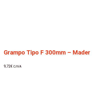
Grampo Tipo F 300mm – Mader
9,72
€
C/IVA