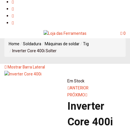
0
Home
Soldadura
Máquinas de soldar
Tig
Inverter Core 400i Solter
Mostrar Barra Lateral
Em Stock
Navegação
ANTERIOR
PRÓXIMO
de
Inverter
artigos
Core 400i