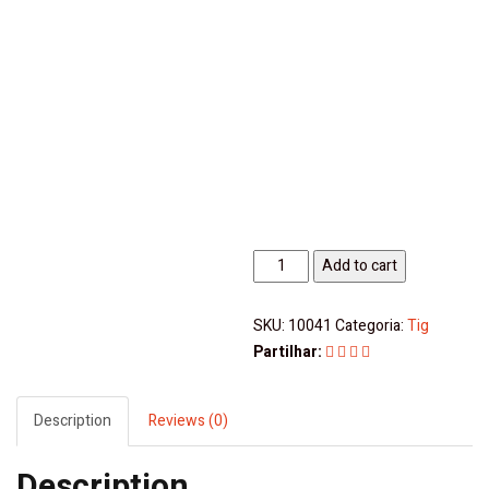
Inverter
Add to cart
Core
400i
SKU:
10041
Categoria:
Tig
Solter
Partilhar:
quantity
Description
Reviews (0)
Description