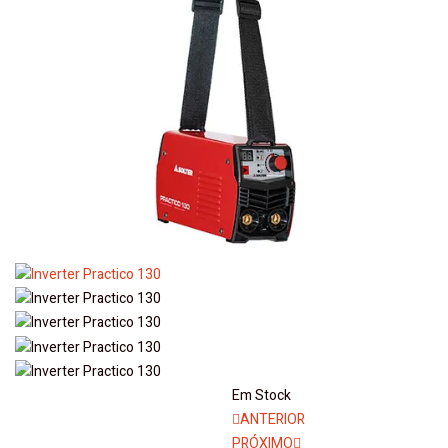
Em Stock
Navegação
ANTERIOR
PRÓXIMO