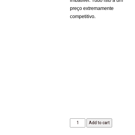
imbatível. Tudo isto a um
preço extremamente
competitivo.
Inverter
Add to cart
Practico