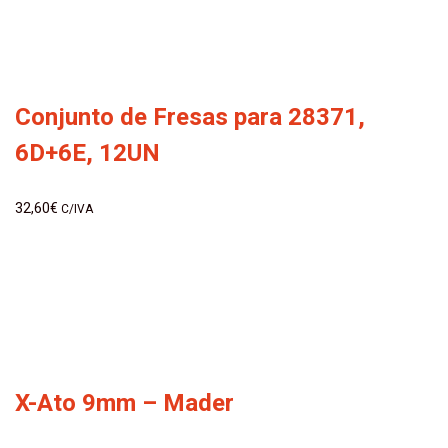
Conjunto de Fresas para 28371,
6D+6E, 12UN
32,60
€
C/IVA
X-Ato 9mm – Mader