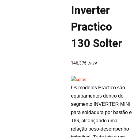
de
Inverter
artigos
Practico
130 Solter
146,37
€
C/IVA
Os modelos Practico são
equipamentos dentro do
segmento INVERTER MINI
para soldadura por bastão e
TIG, alcançando uma
relação peso-desempenho