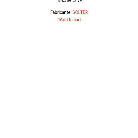
184,38
€
C/IVA
Fabricante:
SOLTER
Add to cart