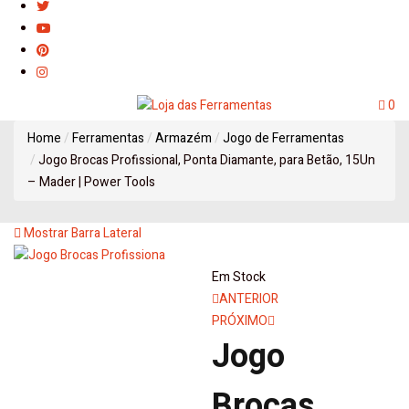
0
Home
Ferramentas
Armazém
Jogo de Ferramentas
Jogo Brocas Profissional, Ponta Diamante, para Betão, 15Un
– Mader | Power Tools
Mostrar Barra Lateral
Em Stock
Navegação
ANTERIOR
PRÓXIMO
de
Jogo
artigos
Brocas