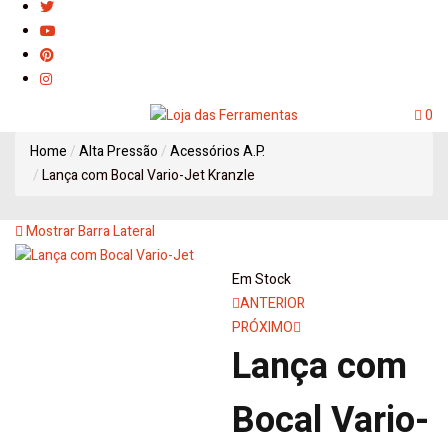
0
Home
Alta Pressão
Acessórios A.P.
Lança com Bocal Vario-Jet Kranzle
Mostrar Barra Lateral
Em Stock
Navegação
ANTERIOR
PRÓXIMO
de
Lança com
artigos
Bocal Vario-