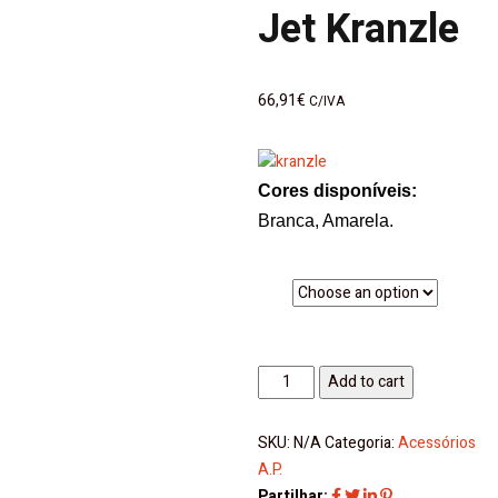
Jet Kranzle
66,91
€
C/IVA
Cores disponíveis:
Branca, Amarela.
Cor
Lança
Add to cart
com
Bocal
SKU:
N/A
Categoria:
Acessórios
Vario-
A.P.
Jet
Partilhar: