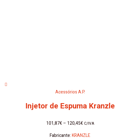
Acessórios A.P.
Injetor de Espuma Kranzle
101,87
€
–
120,45
€
C/IVA
Fabricante:
KRANZLE