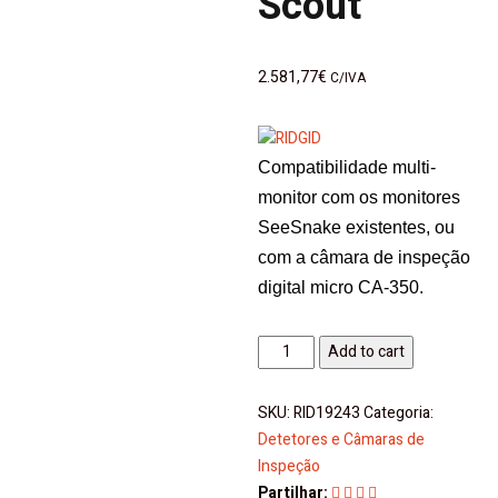
Scout
2.581,77
€
C/IVA
Compatibilidade multi-
monitor com os monitores
SeeSnake existentes, ou
com a câmara de inspeção
digital micro CA-350.
Add to cart
SKU:
RID19243
Categoria:
Detetores e Câmaras de
Inspeção
Partilhar: