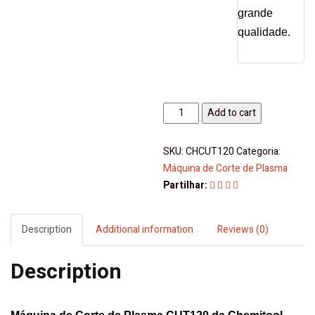
grande
qualidade.
Máquina
Add to cart
de
Corte
SKU:
CHCUT120
Categoria:
de
Máquina de Corte de Plasma
Plasma
Partilhar:
CUT120
quantity
Description
Additional information
Reviews (0)
Description