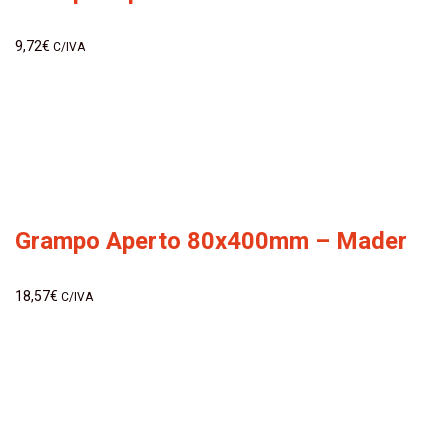
9,72
€
C/IVA
Grampo Aperto 80x400mm – Mader
18,57
€
C/IVA