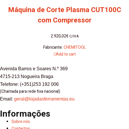
Máquina de Corte Plasma CUT100C
com Compressor
2.920,02
€
C/IVA
Fabricante:
CHEMITOOL
Add to cart
Avenida Barros e Soares N.º 369
4715-213 Nogueira Braga
Telefone: (+351)253 192 006
(Chamada para rede fixa nacional)
Email:
geral@lojadasferramentas.eu
Informações
Sobre nós
Contactos