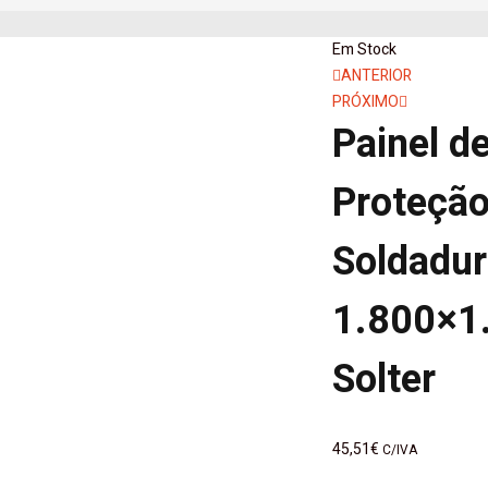
Em Stock
ANTERIOR
PRÓXIMO
Painel d
Proteção
Soldadu
1.800×1
Solter
45,51
€
C/IVA