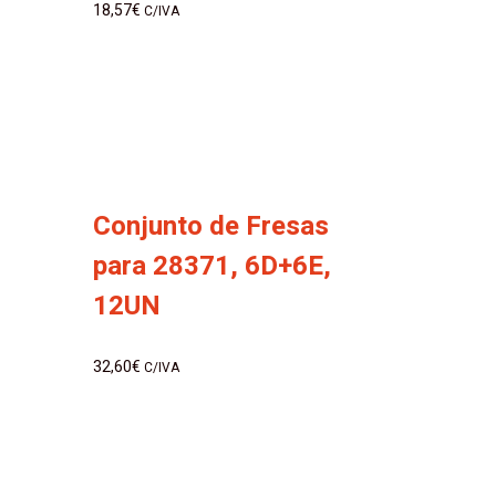
18,57
€
C/IVA
Conjunto de Fresas
para 28371, 6D+6E,
12UN
32,60
€
C/IVA