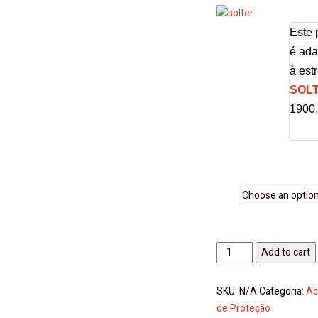
Este 
é ad
à est
SOL
1900
Cor
Add to cart
SKU:
N/A
Categoria:
Ac
de Proteção