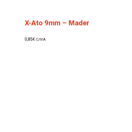
X-Ato 9mm – Mader
0,85
€
C/IVA