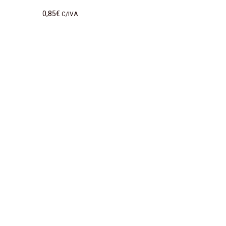
0,85
€
C/IVA