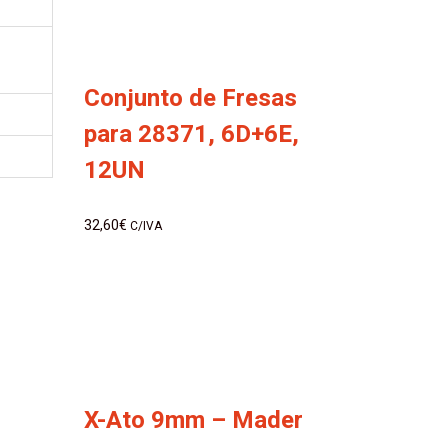
Conjunto de Fresas
para 28371, 6D+6E,
12UN
32,60
€
C/IVA
X-Ato 9mm – Mader