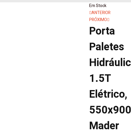
Em Stock
Navegaçã
ANTERIOR
PRÓXIMO
de
Porta
artigos
Paletes
Hidráuli
1.5T
Elétrico,
550x90
Mader