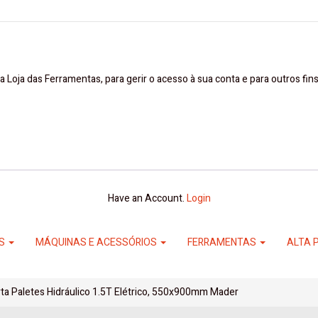
a Loja das Ferramentas, para gerir o acesso à sua conta e para outros fi
Have an Account.
Login
ES
MÁQUINAS E ACESSÓRIOS
FERRAMENTAS
ALTA 
ta Paletes Hidráulico 1.5T Elétrico, 550x900mm Mader