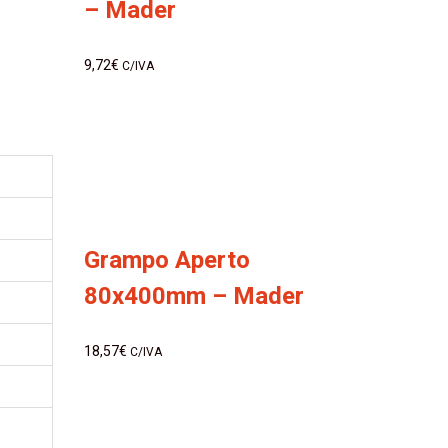
– Mader
9,72
€
C/IVA
Grampo Aperto
80x400mm – Mader
18,57
€
C/IVA