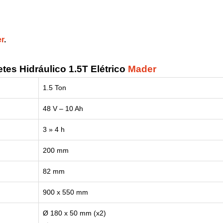
r
.
tes Hidráulico 1.5T Elétrico
Mader
1.5 Ton
48 V – 10 Ah
3 » 4 h
200 mm
82 mm
900 x 550 mm
Ø 180 x 50 mm (x2)