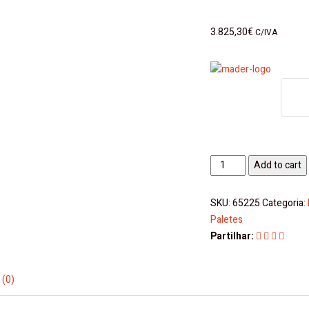
3.825,30
€
C/IVA
Porta
Add to cart
Paletes
Hidráulico
SKU:
65225
Categoria:
1.5T
Paletes
Elétrico,
Partilhar:
550x900mm
Mader
quantity
 (0)