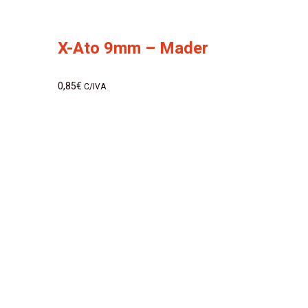
X-Ato 9mm – Mader
0,85
€
C/IVA