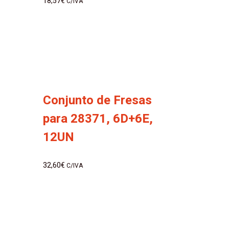
18,57
€
C/IVA
Conjunto de Fresas
para 28371, 6D+6E,
12UN
32,60
€
C/IVA