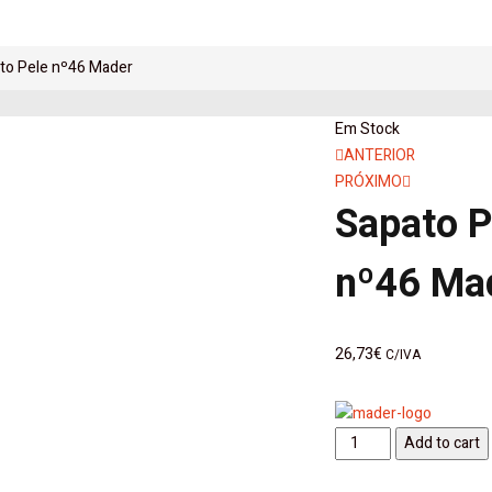
to Pele nº46 Mader
Em Stock
Navegaçã
ANTERIOR
PRÓXIMO
de
Sapato P
artigos
nº46 Ma
26,73
€
C/IVA
Sapato
Add to cart
Pele
nº46