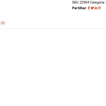
SKU:
22904
Categoria:
Mader
Partilhar:
quantity
 (0)