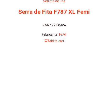
Serrote de Fita
Serra de Fita F787 XL Femi
2.567,77
€
C/IVA
Fabricante:
FEMI
Add to cart