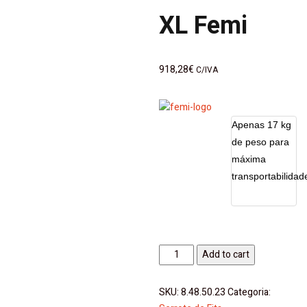
XL Femi
918,28
€
C/IVA
Apenas 17 kg
de peso para
máxima
transportabilidad
Serra
Add to cart
de
Fita
SKU:
8.48.50.23
Categoria:
F784