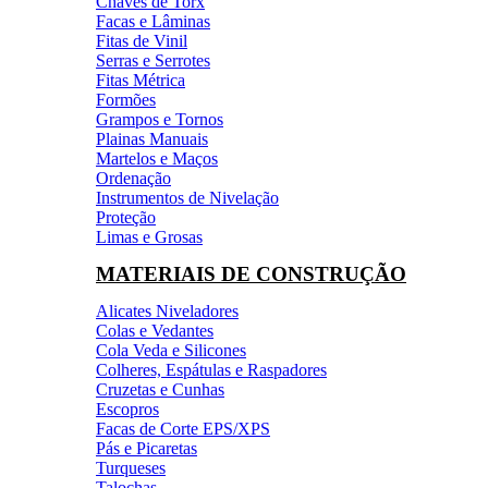
Chaves de Torx
Facas e Lâminas
Fitas de Vinil
Serras e Serrotes
Fitas Métrica
Formões
Grampos e Tornos
Plainas Manuais
Martelos e Maços
Ordenação
Instrumentos de Nivelação
Proteção
Limas e Grosas
MATERIAIS DE CONSTRUÇÃO
Alicates Niveladores
Colas e Vedantes
Cola Veda e Silicones
Colheres, Espátulas e Raspadores
Cruzetas e Cunhas
Escopros
Facas de Corte EPS/XPS
Pás e Picaretas
Turqueses
Talochas