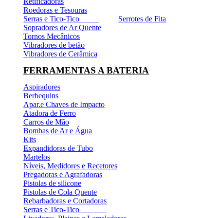
Retificadoras
Roedoras e Tesouras
Serras e Tico-Tico
Serrotes de Fita
Sopradores de Ar Quente
Tornos Mecânicos
Vibradores de betão
Vibradores de Cerâmica
FERRAMENTAS A BATERIA
Aspiradores
Berbequins
Apar.e Chaves de Impacto
Atadora de Ferro
Carros de Mão
Bombas de Ar e Água
Kits
Expandidoras de Tubo
Martelos
Níveis, Medidores e Recetores
Pregadoras e Agrafadoras
Pistolas de silicone
Pistolas de Cola Quente
Rebarbadoras e Cortadoras
Serras e Tico-Tico