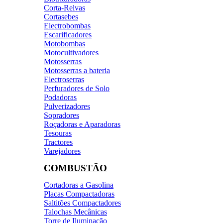
Corta-Relvas
Cortasebes
Electrobombas
Escarificadores
Motobombas
Motocultivadores
Motosserras
Motosserras a bateria
Electroserras
Perfuradores de Solo
Podadoras
Pulverizadores
Sopradores
Roçadoras e Aparadoras
Tesouras
Tractores
Varejadores
COMBUSTÃO
Cortadoras a Gasolina
Placas Compactadoras
Saltitões Compactadores
Talochas Mecânicas
Torre de Iluminação