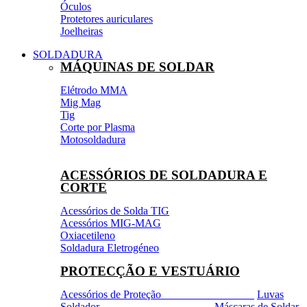
Óculos
Protetores auriculares
Joelheiras
SOLDADURA
MÁQUINAS DE SOLDAR
Elétrodo MMA
Mig Mag
Tig
Corte por Plasma
Motosoldadura
ACESSÓRIOS DE SOLDADURA E
CORTE
Acessórios de Solda TIG
Acessórios MIG-MAG
Oxiacetileno
Soldadura Eletrogéneo
PROTECÇÃO E VESTUÁRIO
Acessórios de Proteção
Luvas
Soldador
Máscaras de Soldar