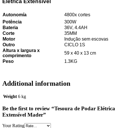
Elétrica Extensível
Autonomía
4800x cortes
Potência
300W
Bateria
36V, 4.4AH
Corte
35MM
Motor
Indução sem escovas
Outro
CICLO 1S
Altura x largura x
59 x 40 x 13 cm
comprimento
Peso
1.3KG
Additional information
Weight
6 kg
Be the first to review “Tesoura de Podar Elétrica
Extensível Mader”
Your Rating