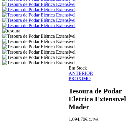
Em Stock
Navegação
ANTERIOR
PRÓXIMO
de
artigos
Tesoura de Podar
Elétrica Extensível
Mader
1.094,70
€
C/IVA