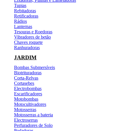
Lixadoras, Plainas e Lameladoras
Tupias
Rebitadoras
Retificadoras
Rádios
Lanternas
Tesouras e Roedoras
Vibradores de betão
Chaves roquete
Ranhuradoras
JARDIM
Bombas Submersíveis
Biotrituradoras
Corta-Relvas
Cortasebes
Electrobombas
Escarificadores
Motobombas
Motocultivadores
Motosserras
Motosserras a bateria
Electroserras
Perfuradores de Solo
Podadoras