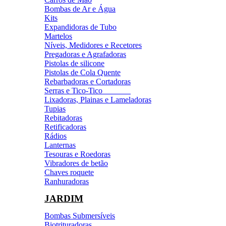
Bombas de Ar e Água
Kits
Expandidoras de Tubo
Martelos
Níveis, Medidores e Recetores
Pregadoras e Agrafadoras
Pistolas de silicone
Pistolas de Cola Quente
Rebarbadoras e Cortadoras
Serras e Tico-Tico
Lixadoras, Plainas e Lameladoras
Tupias
Rebitadoras
Retificadoras
Rádios
Lanternas
Tesouras e Roedoras
Vibradores de betão
Chaves roquete
Ranhuradoras
JARDIM
Bombas Submersíveis
Biotrituradoras