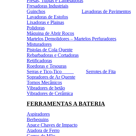
Fresas, Tupias e Lameladoras
Fresadoras Industriais
Guinchos
Lavadoras de Pavimentos
Lavadoras de Estofos
Lixadoras e Plainas
Polidoras
Máquina de Abrir Roços
Martelos Demolidores – Martelos Perfuradores
Misturadores
Pistolas de Cola Quente
Rebarbadoras e Cortadoras
Retificadoras
Roedoras e Tesouras
Serras e Tico-Tico
Serrotes de Fita
Sopradores de Ar Quente
Tornos Mecânicos
Vibradores de betão
Vibradores de Cerâmica
FERRAMENTAS A BATERIA
Aspiradores
Berbequins
Apar.e Chaves de Impacto
Atadora de Ferro
Carros de Mão