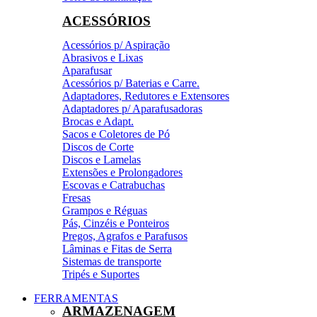
ACESSÓRIOS
Acessórios p/ Aspiração
Abrasivos e Lixas
Aparafusar
Acessórios p/ Baterias e Carre.
Adaptadores, Redutores e Extensores
Adaptadores p/ Aparafusadoras
Brocas e Adapt.
Sacos e Coletores de Pó
Discos de Corte
Discos e Lamelas
Extensões e Prolongadores
Escovas e Catrabuchas
Fresas
Grampos e Réguas
Pás, Cinzéis e Ponteiros
Pregos, Agrafos e Parafusos
Lâminas e Fitas de Serra
Sistemas de transporte
Tripés e Suportes
FERRAMENTAS
ARMAZENAGEM