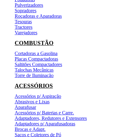
Pulverizadores
Sopradores
Roçadoras e Aparadoras
Tesouras
Tractores
Varejadores
COMBUSTÃO
Cortadoras a Gasolina
Placas Compactadoras
Saltitões Compactadores
Talochas Mecânicas
Torre de Iluminação
ACESSÓRIOS
Acessórios p/ Aspiração
Abrasivos e Lixas
Aparafusar
Acessórios p/ Baterias e Carre.
Adaptadores, Redutores e Extensores
Adaptadores p/ Aparafusadoras
Brocas e Adapt.
Sacos e Coletores de Pó