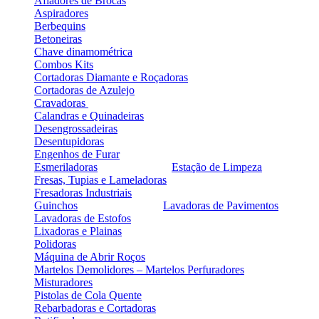
Afiadores de Brocas
Aspiradores
Berbequins
Betoneiras
Chave dinamométrica
Combos Kits
Cortadoras Diamante e Roçadoras
Cortadoras de Azulejo
Cravadoras
Calandras e Quinadeiras
Desengrossadeiras
Desentupidoras
Engenhos de Furar
Esmeriladoras
Estação de Limpeza
Fresas, Tupias e Lameladoras
Fresadoras Industriais
Guinchos
Lavadoras de Pavimentos
Lavadoras de Estofos
Lixadoras e Plainas
Polidoras
Máquina de Abrir Roços
Martelos Demolidores – Martelos Perfuradores
Misturadores
Pistolas de Cola Quente
Rebarbadoras e Cortadoras