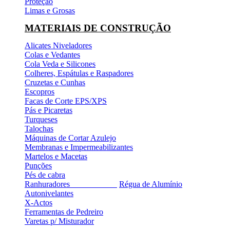
Proteção
Limas e Grosas
MATERIAIS DE CONSTRUÇÃO
Alicates Niveladores
Colas e Vedantes
Cola Veda e Silicones
Colheres, Espátulas e Raspadores
Cruzetas e Cunhas
Escopros
Facas de Corte EPS/XPS
Pás e Picaretas
Turqueses
Talochas
Máquinas de Cortar Azulejo
Membranas e Impermeabilizantes
Martelos e Macetas
Punções
Pés de cabra
Ranhuradores
Régua de Alumínio
Autonivelantes
X-Actos
Ferramentas de Pedreiro
Varetas p/ Misturador