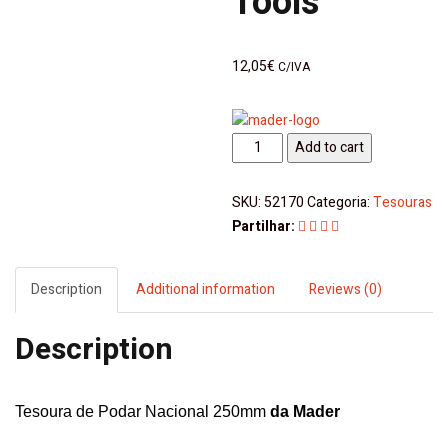
Tools
12,05
€
C/IVA
Tesoura
Add to cart
de
Podar
SKU:
52170
Categoria:
Tesouras
Nacional
Partilhar:
250mm
-
Mader
Description
Additional information
Reviews (0)
|
Garden
Description
Tools
quantity
Tesoura de Podar Nacional 250mm
da
Mader