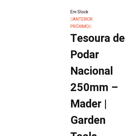
Em Stock
Navegação
ANTERIOR
PRÓXIMO
de
Tesoura de
artigos
Podar
Nacional
250mm –
Mader |
Garden