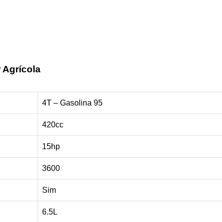
 Agrícola
4T – Gasolina 95
420cc
15hp
3600
Sim
6.5L