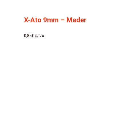
X-Ato 9mm – Mader
0,85
€
C/IVA