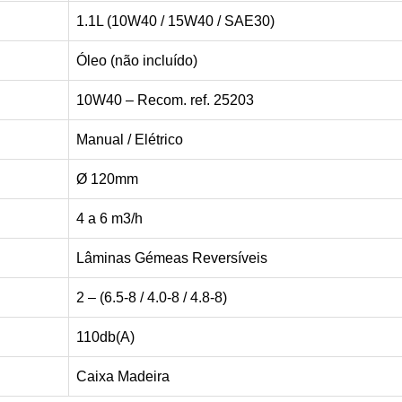
1.1L (10W40 / 15W40 / SAE30)
Óleo (não incluído)
10W40 – Recom. ref. 25203
Manual / Elétrico
Ø 120mm
4 a 6 m3/h
Lâminas Gémeas Reversíveis
2 – (6.5-8 / 4.0-8 / 4.8-8)
110db(A)
Caixa Madeira