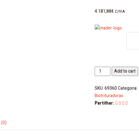
4.181,88
€
C/IVA
Triturador
Add to cart
Agrícola
15HP
SKU:
69360
Categoria:
120mm
Biotrituradoras
Mader
Partilhar:
quantity
 (0)