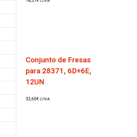
18,57
€
C/IVA
Conjunto de Fresas
para 28371, 6D+6E,
12UN
32,60
€
C/IVA