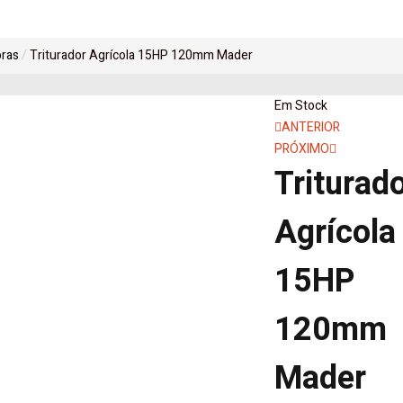
oras
Triturador Agrícola 15HP 120mm Mader
Em Stock
Navegaçã
ANTERIOR
PRÓXIMO
de
Triturad
artigos
Agrícola
15HP
120mm
Mader