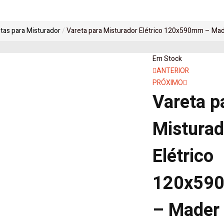
tas para Misturador
Vareta para Misturador Elétrico 120x590mm – Mad
Em Stock
Navegaçã
ANTERIOR
PRÓXIMO
de
Vareta p
artigos
Misturad
Elétrico
120x59
– Mader 