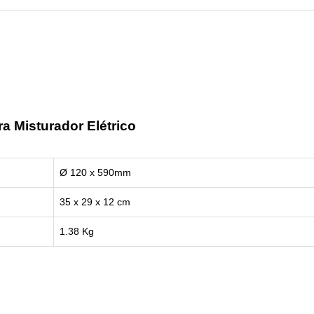
Power
Tools
quantity
ra Misturador Elétrico
Ø 120 x 590mm
35 x 29 x 12 cm
1.38
Kg