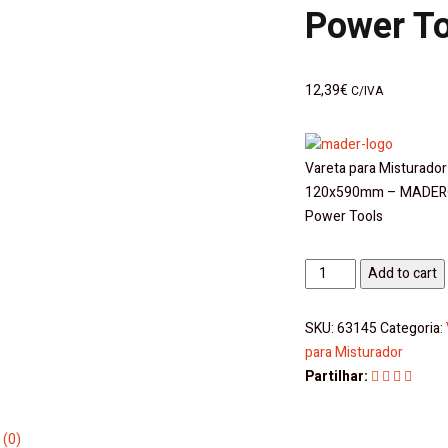
Power To
12,39
€
C/IVA
Vareta para Misturador 
120x590mm – MADER
Power Tools
Vareta
Add to cart
para
Misturador
SKU:
63145
Categoria:
Elétrico
para Misturador
120x590mm
Partilhar:
-
Mader
|
 (0)