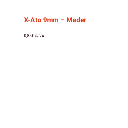
X-Ato 9mm – Mader
0,85
€
C/IVA