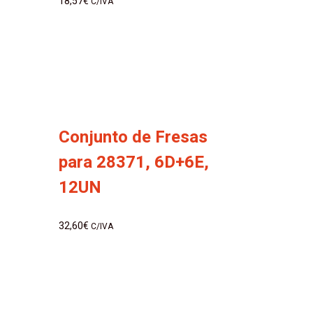
18,57
€
C/IVA
Conjunto de Fresas
para 28371, 6D+6E,
12UN
32,60
€
C/IVA