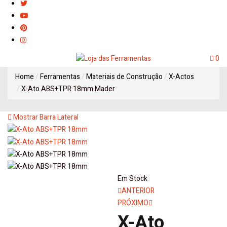
0
Home
Ferramentas
Materiais de Construção
X-Actos
X-Ato ABS+TPR 18mm Mader
Mostrar Barra Lateral
Em Stock
Navegação
ANTERIOR
PRÓXIMO
de
X-Ato