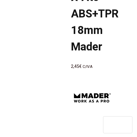
artigos
ABS+TPR
18mm
Mader
2,45
€
C/IVA