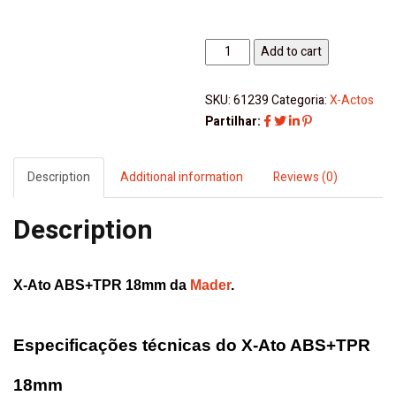
X-
Add to cart
Ato
ABS+TPR
SKU:
61239
Categoria:
X-Actos
18mm
Partilhar:
Mader
quantity
Description
Additional information
Reviews (0)
Description
X-Ato ABS+TPR 18mm da
Mader
.
Especificações técnicas do X-Ato ABS+TPR
18mm