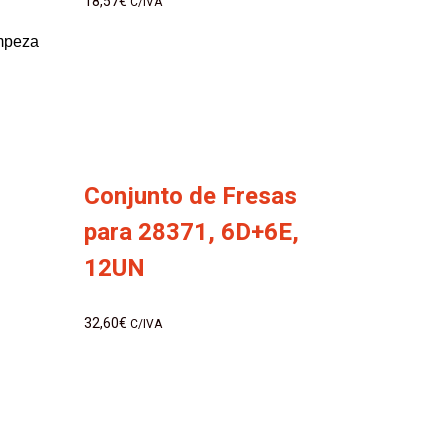
18,57
€
C/IVA
impeza
Conjunto de Fresas
para 28371, 6D+6E,
12UN
32,60
€
C/IVA