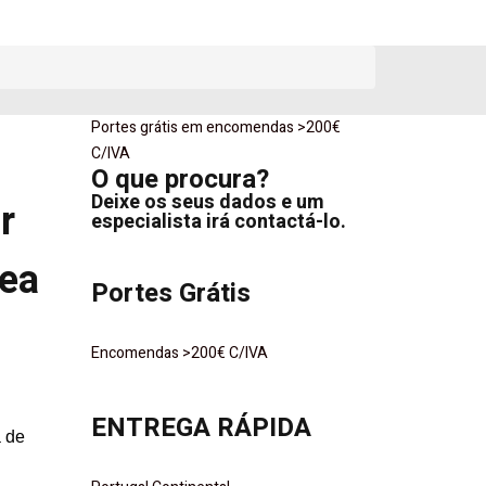
Portes grátis em encomendas >200€
o
C/IVA
O que procura?
Deixe os seus dados e um
r
especialista irá contactá-lo.
sea
Portes Grátis
Encomendas >200€ C/IVA
ENTREGA RÁPIDA
a de