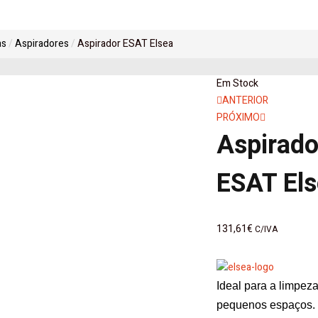
as
Aspiradores
Aspirador ESAT Elsea
Em Stock
Navegaçã
ANTERIOR
PRÓXIMO
de
Aspirado
artigos
ESAT El
131,61
€
C/IVA
Ideal para a limpez
pequenos espaços.