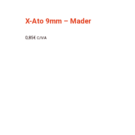
X-Ato 9mm – Mader
0,85
€
C/IVA