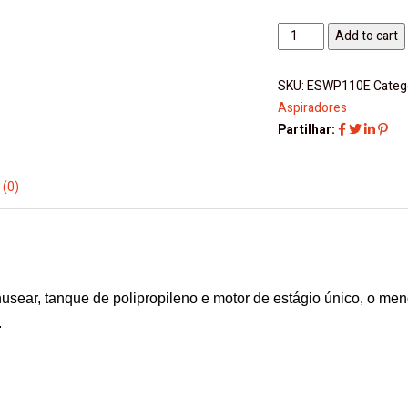
Aspirador
Add to cart
ESAT
Elsea
SKU:
ESWP110E
Categ
quantity
Aspiradores
Partilhar:
 (0)
nusear, tanque de polipropileno e motor de estágio único, o men
.