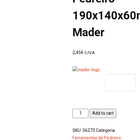
190x140x6
Mader
2,45
€
C/IVA
Esponja
Add to cart
de
Pedreiro
SKU:
56273
Categoria:
190x140x60mm
Ferramentas de Pedreiro