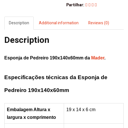
Mader
Partilhar:
quantity
Description
Additional information
Reviews (0)
Description
Esponja de Pedreiro 190x140x60mm da
Mader
.
Especificações técnicas da Esponja de
Pedreiro 190x140x60mm
Embalagem Altura x
19 x 14 x 6 cm
largura x
comprimento