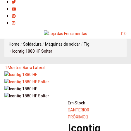
0
Home
Soldadura
Máquinas de soldar
Tig
Icontig 1880 HF Solter
Mostrar Barra Lateral
Em Stock
Navegação
ANTERIOR
PRÓXIMO
de
Icontig