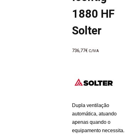
artigos
1880 HF
Solter
736,77
€
C/IVA
Dupla ventilação
automática, atuando
apenas quando o
equipamento necessita.