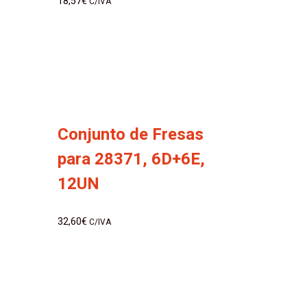
18,57
€
C/IVA
Conjunto de Fresas
para 28371, 6D+6E,
12UN
32,60
€
C/IVA