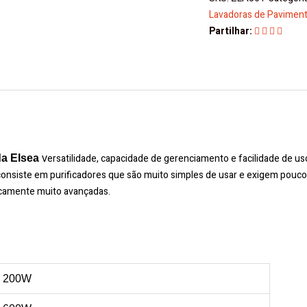
Industrial
Lavadoras de Pavimen
ZLA56T
Partilhar:
Elsea
quantity
ersatilidade, capacidade de gerenciamento e facilidade de us
da
Elsea
v
 consiste em purificadores que são muito simples de usar e exigem pouc
camente muito avançadas.
200W