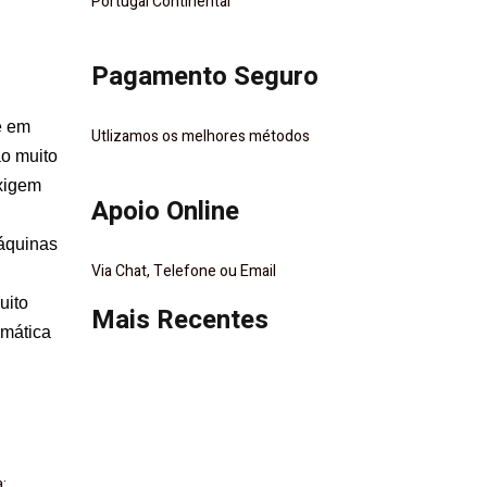
Portugal Continental
Pagamento Seguro
e em
Utlizamos os melhores métodos
ão muito
exigem
Apoio Online
áquinas
Via Chat, Telefone ou Email
uito
Mais Recentes
omática
a: