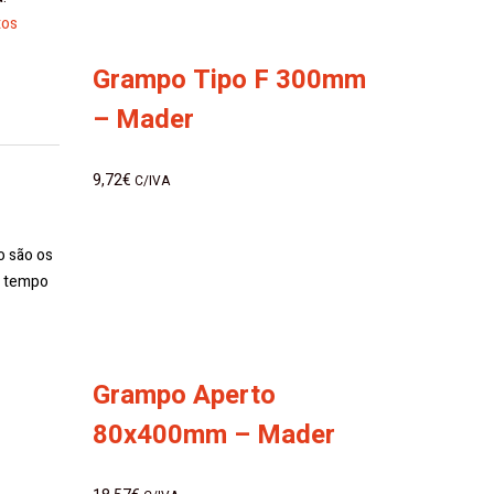
tos
Grampo Tipo F 300mm
– Mader
9,72
€
C/IVA
o são os
o tempo
Grampo Aperto
80x400mm – Mader