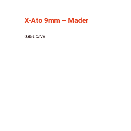
X-Ato 9mm – Mader
0,85
€
C/IVA