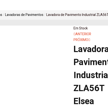
as
Lavadoras de Pavimentos
Lavadora de Pavimento Industrial ZLA56T
Em Stock
Navegaçã
ANTERIOR
PRÓXIMO
de
Lavadora
artigos
Pavimen
Industria
ZLA56T
Elsea