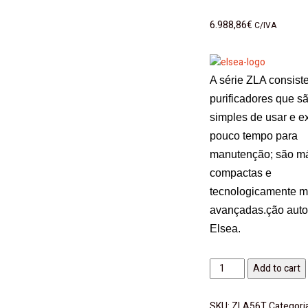
6.988,86
€
C/IVA
A série ZLA consist
purificadores que s
simples de usar e 
pouco tempo para
manutenção; são m
compactas e
tecnologicamente m
avançadas.
ção aut
Elsea.
Lavadora
Add to cart
de
Pavimento
SKU:
ZLA56T
Categori