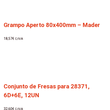
Grampo Aperto 80x400mm – Mader
18,57
€
C/IVA
Conjunto de Fresas para 28371,
6D+6E, 12UN
32,60
€
C/IVA