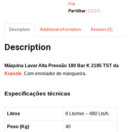
180
Fria
Bar
Partilhar:
K
2195
TST
Description
Additional information
Reviews (0)
Kranzle
quantity
Description
Máquina Lavar Alta Pressão 180 Bar K 2195 TST da
Kranzle
. Com enrolador de mangueira.
Especificações técnicas
Litros
8 Lts/min – 480 Lts/h.
Peso (Kg)
40