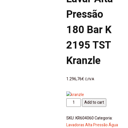
Pressão
180 Bar K
2195 TST
Kranzle
1.296,76
€
C/IVA
Máquina
Add to cart
Lavar
Alta
SKU:
KR604060
Categoria:
Pressão
Lavadoras Alta Pressão Água