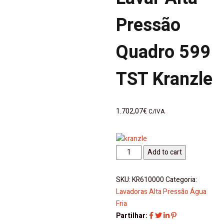
Pressão
Quadro 599
TST Kranzle
1.702,07
€
C/IVA
Máquina
Add to cart
Lavar
Alta
SKU:
KR610000
Categoria:
Pressão
Lavadoras Alta Pressão Água
Quadro
Fria
599
Partilhar:
TST