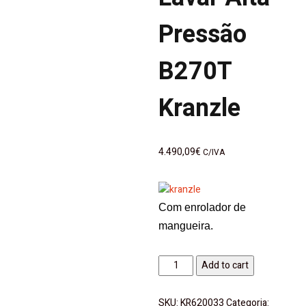
Pressão
B270T
Kranzle
4.490,09
€
C/IVA
Com enrolador de
mangueira.
Máquina
Add to cart
Lavar
Alta
SKU:
KR620033
Categoria: