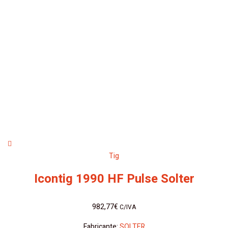
Tig
Icontig 1990 HF Pulse Solter
982,77
€
C/IVA
Fabricante:
SOLTER