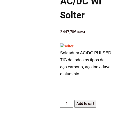
AC/DC Wi
Solter
2.447,70
€
C/IVA
Soldadura AC/DC PULSED
TIG de todos os tipos de
aço carbono, aço inoxidável
e alumínio.
Add to cart