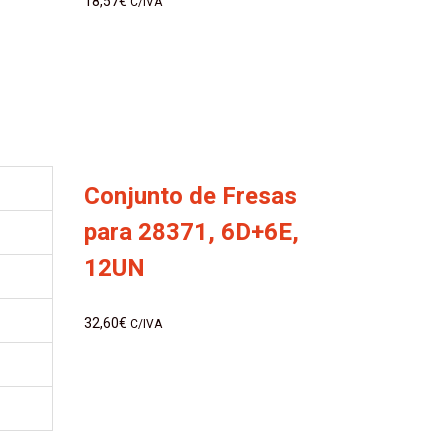
18,57
€
C/IVA
Conjunto de Fresas
para 28371, 6D+6E,
12UN
32,60
€
C/IVA