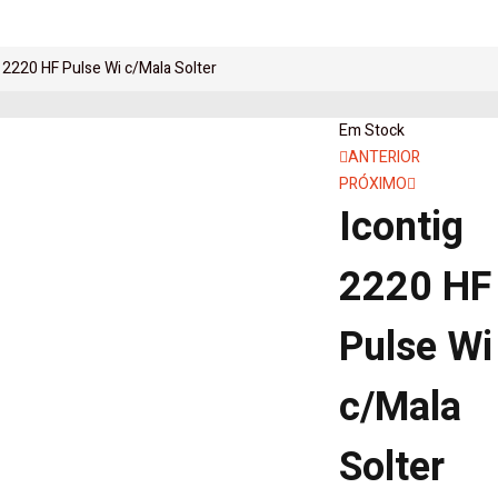
g 2220 HF Pulse Wi c/Mala Solter
Em Stock
Navegaçã
ANTERIOR
PRÓXIMO
de
Icontig
artigos
2220 HF
Pulse Wi
c/Mala
Solter