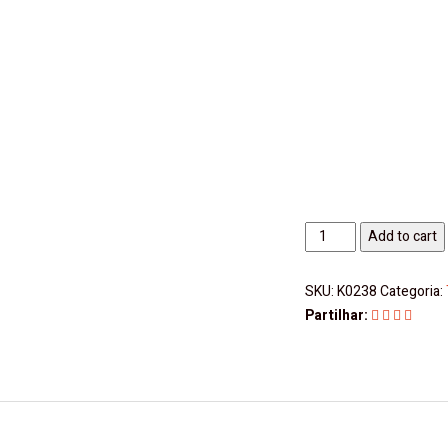
Icontig
Add to cart
2220
HF
SKU:
K0238
Categoria:
Pulse
Partilhar:
Wi
c/Mala
Solter
quantity