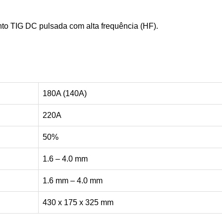
to TIG DC pulsada com alta frequência (HF).
180A (140A)
220A
50%
1.6 – 4.0 mm
1.6 mm – 4.0 mm
430 x 175 x 325 mm