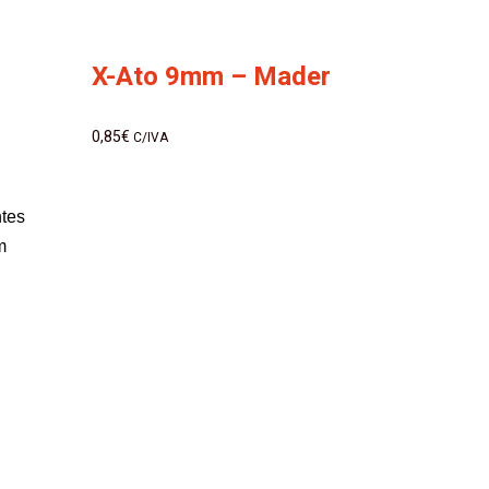
X-Ato 9mm – Mader
0,85
€
C/IVA
ntes
m